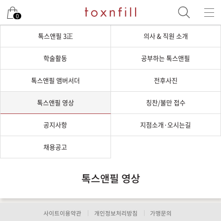
0
톡스앤필 3正
의사 & 직원 소개
학술활동
공부하는 톡스앤필
톡스앤필 앰버서더
전후사진
톡스앤필 영상
칭찬/불만 접수
공지사항
지점소개·오시는길
채용공고
톡스앤필 영상
사이트이용약관
개인정보처리방침
가맹문의