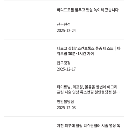
바디프로필 앞두고 뱃살 녹이러 왔습니다
신논현점
2025-12-24
네즈코 실험? 스킨보톡스 통증 테스트｜마
취크림 30분·1시간 차이
압구정점
2025-12-17
타이트닝, 리프팅, 볼륨을 한번에 에그리
프팅 시술 영상 톡스앤필 천안불당점 천안
피부과, 리프팅
천안불당점
2025-12-03
지친 피부에 힐링 리쥬란힐러 시술 영상 톡