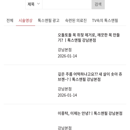
검색
전체
시술영상
톡스앤필 광고
숙련된 의료진
TV속의 톡스앤필
오돌토돌 목 쥐젖 제거로, 깨끗한 목 만들
기? ㅣ톡스앤필 강남본점
강남본점
2026-01-14
깊은 주름 어떡하냐고요?? 새 살이 솟아 쥬
브젠~?ㅣ톡스앤필 강남본점
강남본점
2026-01-14
이중턱, 이제는 안녕?ㅣ톡스앤필 강남본점
강남본점