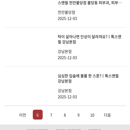
스앤필 천안불당점 불당동 피부과, 피부관
리
천안불당점
2025-12-03
턱이 살아나면 인상이 달라져요?ㅣ톡스앤
필 강남본점
강남본점
2025-12-03
심심한 입술에 볼륨 한 스푼?ㅣ톡스앤필
강남본점
강남본점
2025-12-03
이전
6
7
8
9
10
다음