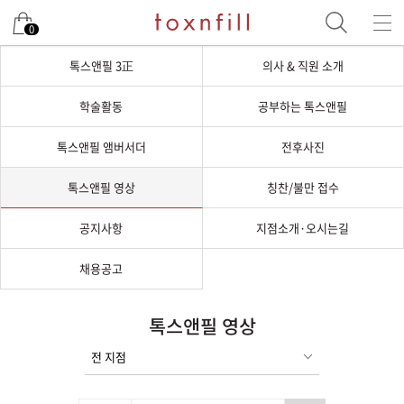
0
톡스앤필 3正
의사 & 직원 소개
학술활동
공부하는 톡스앤필
톡스앤필 앰버서더
전후사진
톡스앤필 영상
칭찬/불만 접수
공지사항
지점소개·오시는길
채용공고
톡스앤필 영상