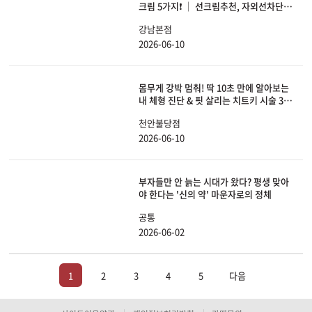
크림 5가지❗ │ 선크림추천, 자외선차단
제, 광노화, 피부관리, 스킨케어
강남본점
2026-06-10
몸무게 강박 멈춰! 딱 10초 만에 알아보는
내 체형 진단 & 핏 살리는 치트키 시술 3가
지
천안불당점
2026-06-10
부자들만 안 늙는 시대가 왔다? 평생 맞아
야 한다는 '신의 약' 마운자로의 정체
공통
2026-06-02
1
2
3
4
5
다음