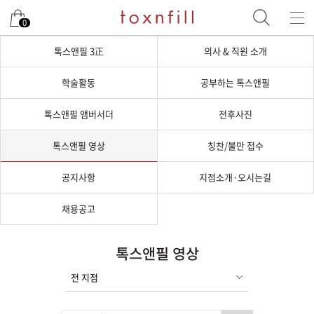
0
톡스앤필 3正
의사 & 직원 소개
학술활동
공부하는 톡스앤필
톡스앤필 앰버서더
전후사진
톡스앤필 영상
칭찬/불만 접수
공지사항
지점소개·오시는길
채용공고
톡스앤필 영상