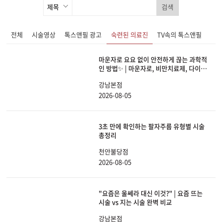
검색
전체
시술영상
톡스앤필 광고
숙련된 의료진
TV속의 톡스앤필
마운자로 요요 없이 안전하게 끊는 과학적
인 방법✨ | 마운자로, 비만치료제, 다이어
트, 체중감량
강남본점
2026-08-05
3초 만에 확인하는 팔자주름 유형별 시술
총정리
천안불당점
2026-08-05
"요즘은 울쎄라 대신 이것?" | 요즘 뜨는
시술 vs 지는 시술 완벽 비교
강남본점