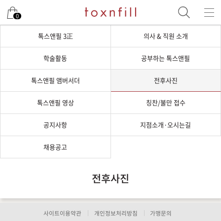
0
톡스앤필 3正
의사 & 직원 소개
학술활동
공부하는 톡스앤필
톡스앤필 앰버서더
전후사진
톡스앤필 영상
칭찬/불만 접수
공지사항
지점소개·오시는길
채용공고
전후사진
사이트이용약관
개인정보처리방침
가맹문의