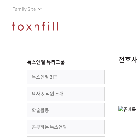
Family Site
전후
톡스앤필 뷰티그룹
톡스앤필 3正
의사 & 직원 소개
학술활동
공부하는 톡스앤필