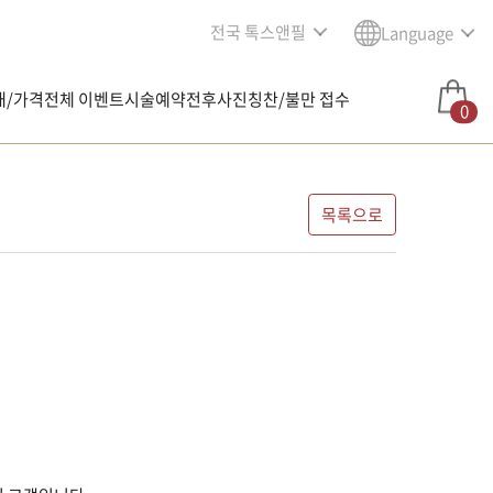
전국 톡스앤필
Language
내/가격
전체 이벤트
시술예약
전후사진
칭찬/불만 접수
0
목록으로