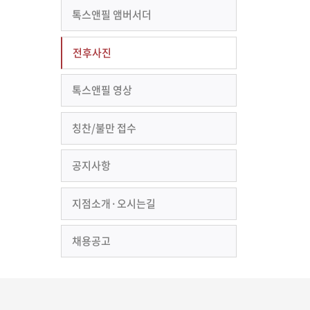
톡스앤필 앰버서더
전후사진
톡스앤필 영상
칭찬/불만 접수
공지사항
지점소개·오시는길
채용공고