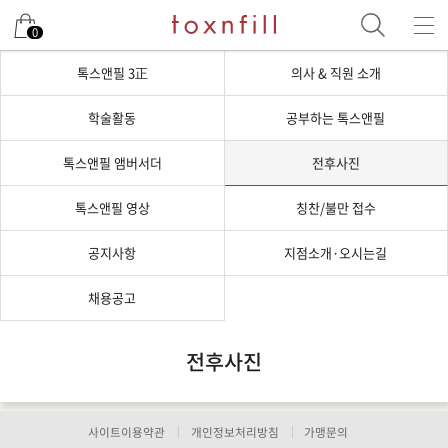
0
톡스앤필 3正
의사 & 직원 소개
학술활동
공부하는 톡스앤필
톡스앤필 앰버서더
전후사진
톡스앤필 영상
칭찬/불만 접수
공지사항
지점소개·오시는길
채용공고
전후사진
사이트이용약관
개인정보처리방침
가맹문의