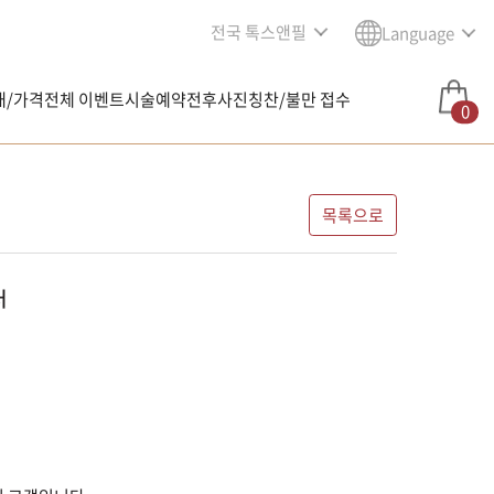
전국 톡스앤필
Language
내/가격
전체 이벤트
시술예약
전후사진
칭찬/불만 접수
0
목록으로
러