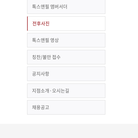
톡스앤필 앰버서더
전후사진
톡스앤필 영상
칭찬/불만 접수
공지사항
지점소개·오시는길
채용공고