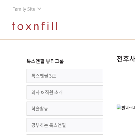
Family Site
전후
톡스앤필 뷰티그룹
톡스앤필 3正
의사 & 직원 소개
학술활동
공부하는 톡스앤필