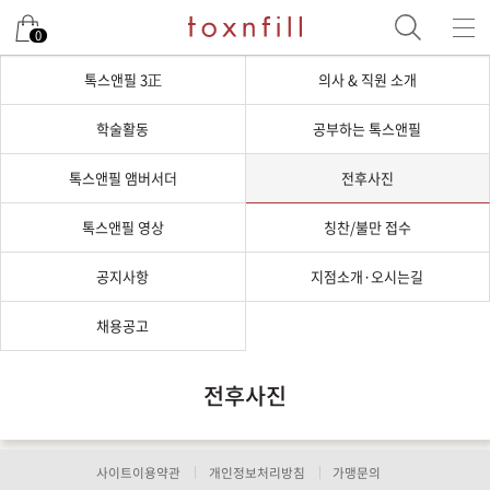
0
톡스앤필 3正
의사 & 직원 소개
학술활동
공부하는 톡스앤필
톡스앤필 앰버서더
전후사진
톡스앤필 영상
칭찬/불만 접수
공지사항
지점소개·오시는길
채용공고
전후사진
사이트이용약관
개인정보처리방침
가맹문의