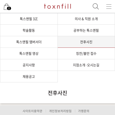
0
톡스앤필 3正
의사 & 직원 소개
학술활동
공부하는 톡스앤필
톡스앤필 앰버서더
전후사진
톡스앤필 영상
칭찬/불만 접수
공지사항
지점소개·오시는길
채용공고
전후사진
사이트이용약관
개인정보처리방침
가맹문의