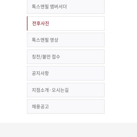
톡스앤필 앰버서더
전후사진
톡스앤필 영상
칭찬/불만 접수
공지사항
지점소개·오시는길
채용공고