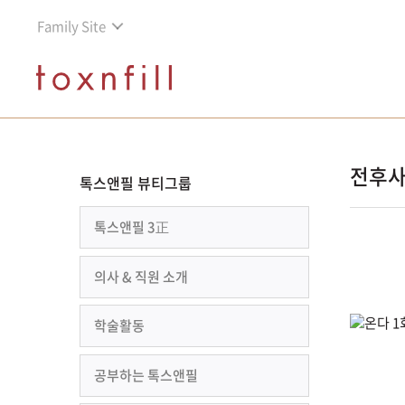
Family Site
전후
톡스앤필 뷰티그룹
톡스앤필 3正
의사 & 직원 소개
학술활동
공부하는 톡스앤필