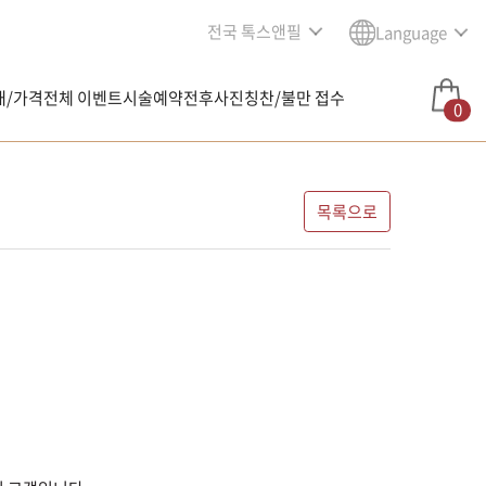
전국 톡스앤필
Language
내/가격
전체 이벤트
시술예약
전후사진
칭찬/불만 접수
0
목록으로