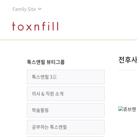
Family Site
전후
톡스앤필 뷰티그룹
톡스앤필 3正
의사 & 직원 소개
학술활동
공부하는 톡스앤필