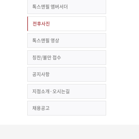
톡스앤필 앰버서더
전후사진
톡스앤필 영상
칭찬/불만 접수
공지사항
지점소개·오시는길
채용공고