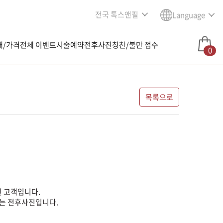
전국 톡스앤필
Language
내/가격
전체 이벤트
시술예약
전후사진
칭찬/불만 접수
0
목록으로
 고객입니다.
는 전후사진입니다.