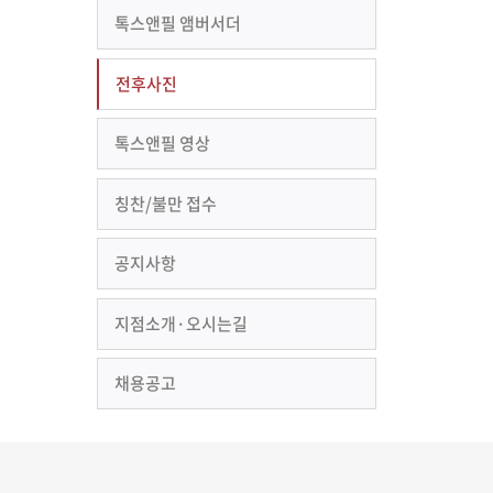
톡스앤필 앰버서더
전후사진
톡스앤필 영상
칭찬/불만 접수
공지사항
지점소개·오시는길
채용공고