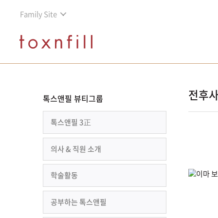
Family Site
전후
톡스앤필 뷰티그룹
톡스앤필 3正
의사 & 직원 소개
학술활동
공부하는 톡스앤필