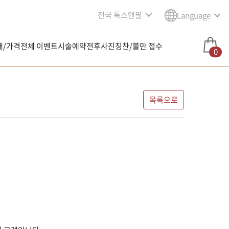
전국 톡스앤필
Language
내/가격
전체 이벤트
시술예약
전후사진
칭찬/불만 접수
0
목록으로