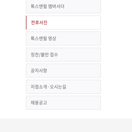
톡스앤필 앰버서더
전후사진
톡스앤필 영상
칭찬/불만 접수
공지사항
지점소개·오시는길
채용공고