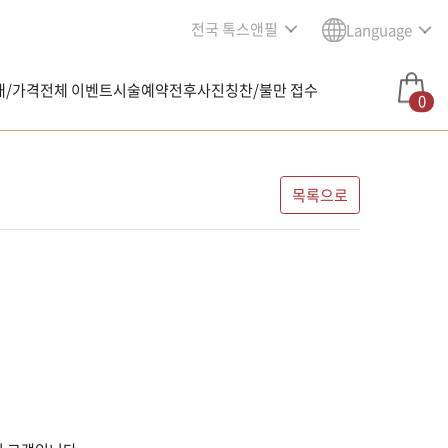
전국 톡스앤필
Language
내/가격
전체 이벤트
시술예약
전후사진
칭찬/불만 접수
0
목록으로