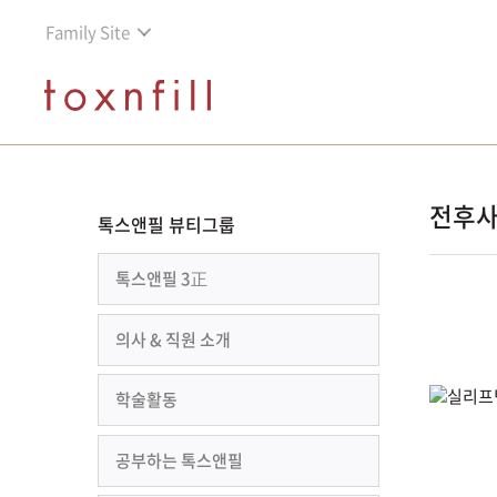
Family Site
전후
톡스앤필 뷰티그룹
톡스앤필 3正
의사 & 직원 소개
학술활동
공부하는 톡스앤필