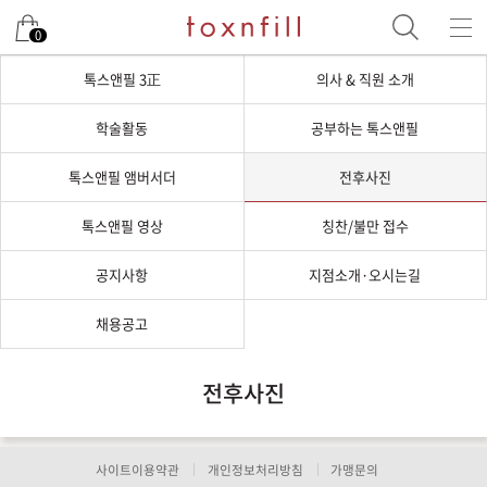
0
톡스앤필 3正
의사 & 직원 소개
학술활동
공부하는 톡스앤필
톡스앤필 앰버서더
전후사진
톡스앤필 영상
칭찬/불만 접수
공지사항
지점소개·오시는길
채용공고
전후사진
사이트이용약관
개인정보처리방침
가맹문의