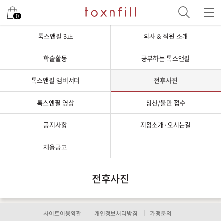
0
톡스앤필 3正
의사 & 직원 소개
학술활동
공부하는 톡스앤필
톡스앤필 앰버서더
전후사진
톡스앤필 영상
칭찬/불만 접수
공지사항
지점소개·오시는길
채용공고
전후사진
사이트이용약관
개인정보처리방침
가맹문의