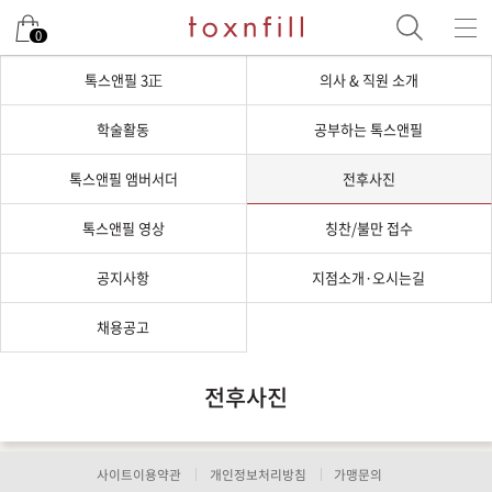
0
톡스앤필 3正
의사 & 직원 소개
학술활동
공부하는 톡스앤필
톡스앤필 앰버서더
전후사진
톡스앤필 영상
칭찬/불만 접수
공지사항
지점소개·오시는길
채용공고
전후사진
사이트이용약관
개인정보처리방침
가맹문의