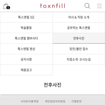
0
톡스앤필 3正
의사 & 직원 소개
학술활동
공부하는 톡스앤필
톡스앤필 앰버서더
전후사진
톡스앤필 영상
칭찬/불만 접수
공지사항
지점소개·오시는길
채용공고
전후사진
사이트이용약관
개인정보처리방침
가맹문의