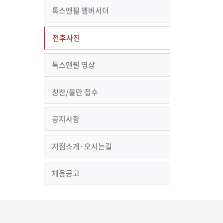
톡스앤필 앰버서더
전후사진
톡스앤필 영상
칭찬/불만 접수
공지사항
지점소개·오시는길
채용공고