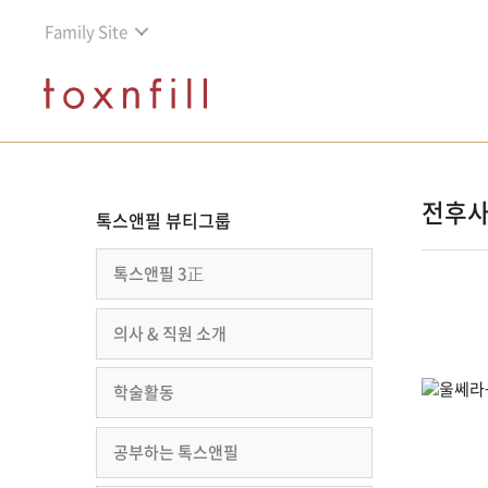
Family Site
전후
톡스앤필 뷰티그룹
톡스앤필 3正
의사 & 직원 소개
학술활동
공부하는 톡스앤필