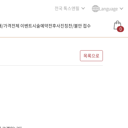
전국 톡스앤필
Language
내/가격
전체 이벤트
시술예약
전후사진
칭찬/불만 접수
0
목록으로