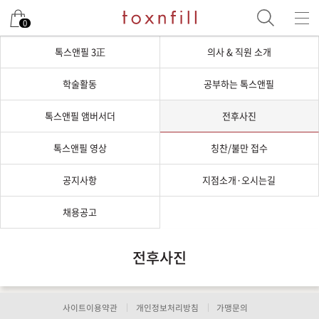
0
톡스앤필 3正
의사 & 직원 소개
학술활동
공부하는 톡스앤필
톡스앤필 앰버서더
전후사진
톡스앤필 영상
칭찬/불만 접수
공지사항
지점소개·오시는길
채용공고
전후사진
사이트이용약관
개인정보처리방침
가맹문의