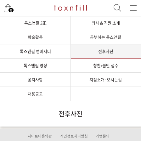
0
톡스앤필 3正
의사 & 직원 소개
학술활동
공부하는 톡스앤필
톡스앤필 앰버서더
전후사진
톡스앤필 영상
칭찬/불만 접수
공지사항
지점소개·오시는길
채용공고
전후사진
사이트이용약관
개인정보처리방침
가맹문의