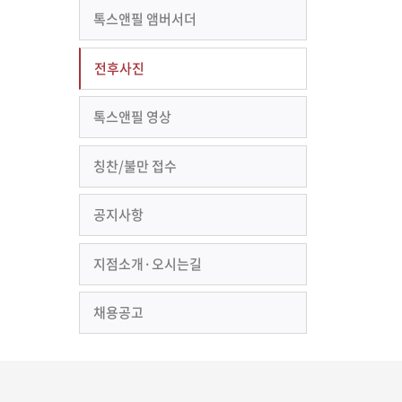
톡스앤필 앰버서더
전후사진
톡스앤필 영상
칭찬/불만 접수
공지사항
지점소개·오시는길
채용공고