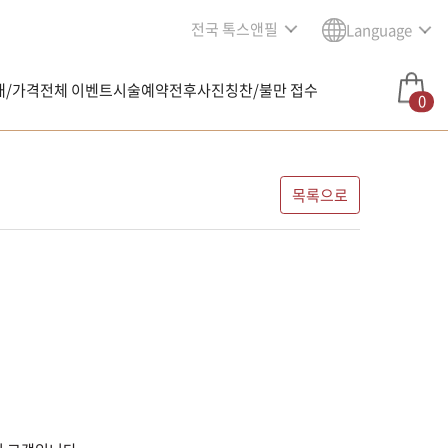
전국 톡스앤필
Language
내/가격
전체 이벤트
시술예약
전후사진
칭찬/불만 접수
0
목록으로