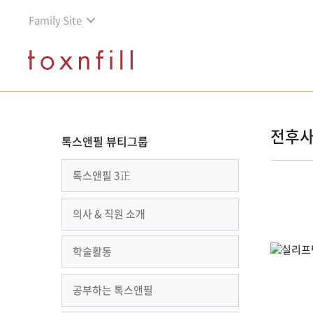
Family Site
전후
톡스앤필 뷰티그룹
톡스앤필 3正
의사 & 직원 소개
학술활동
공부하는 톡스앤필