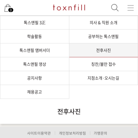
0
톡스앤필 3正
의사 & 직원 소개
학술활동
공부하는 톡스앤필
톡스앤필 앰버서더
전후사진
톡스앤필 영상
칭찬/불만 접수
공지사항
지점소개·오시는길
채용공고
전후사진
사이트이용약관
개인정보처리방침
가맹문의