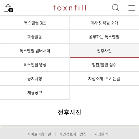
0
톡스앤필 3正
의사 & 직원 소개
학술활동
공부하는 톡스앤필
톡스앤필 앰버서더
전후사진
톡스앤필 영상
칭찬/불만 접수
공지사항
지점소개·오시는길
채용공고
전후사진
사이트이용약관
개인정보처리방침
가맹문의