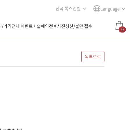
전국 톡스앤필
Language
내/가격
전체 이벤트
시술예약
전후사진
칭찬/불만 접수
0
목록으로