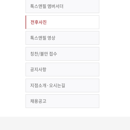
톡스앤필 앰버서더
전후사진
톡스앤필 영상
칭찬/불만 접수
공지사항
지점소개·오시는길
채용공고