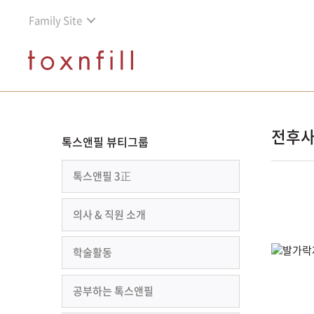
Family Site
전후
톡스앤필 뷰티그룹
톡스앤필 3正
의사 & 직원 소개
학술활동
공부하는 톡스앤필