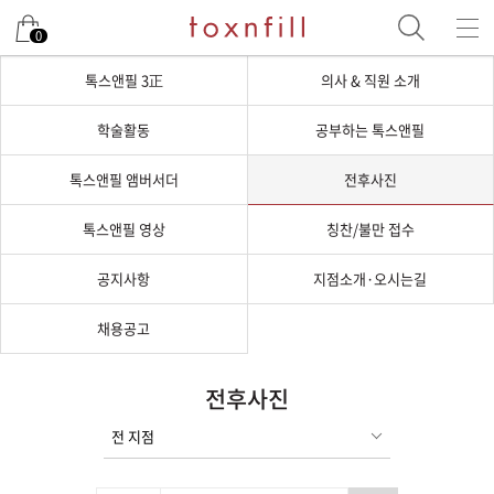
0
톡스앤필 3正
의사 & 직원 소개
학술활동
공부하는 톡스앤필
톡스앤필 앰버서더
전후사진
톡스앤필 영상
칭찬/불만 접수
공지사항
지점소개·오시는길
채용공고
전후사진