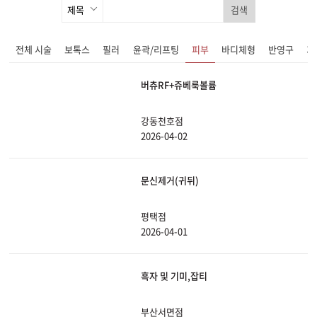
검색
전체 시술
보톡스
필러
윤곽/리프팅
피부
바디체형
반영구
기
버츄RF+쥬베룩볼륨
강동천호점
2026-04-02
문신제거(귀뒤)
평택점
2026-04-01
흑자 및 기미,잡티
부산서면점