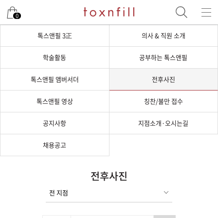
0
톡스앤필 3正
의사 & 직원 소개
학술활동
공부하는 톡스앤필
톡스앤필 앰버서더
전후사진
톡스앤필 영상
칭찬/불만 접수
공지사항
지점소개·오시는길
채용공고
전후사진