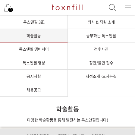
0
톡스앤필 3正
의사 & 직원 소개
학술활동
공부하는 톡스앤필
톡스앤필 앰버서더
전후사진
톡스앤필 영상
칭찬/불만 접수
공지사항
지점소개·오시는길
채용공고
학술활동
다양한 학술활동을 통해 발전하는 톡스앤필입니다!