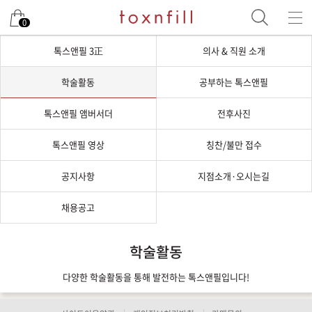
0
톡스앤필 3正
의사 & 직원 소개
학술활동
공부하는 톡스앤필
톡스앤필 앰버서더
전후사진
톡스앤필 영상
칭찬/불만 접수
공지사항
지점소개·오시는길
채용공고
학술활동
다양한 학술활동을 통해 발전하는 톡스앤필입니다!