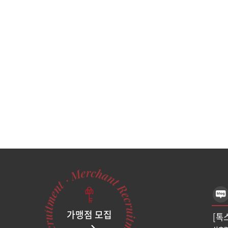
가맹점 모집
[톡