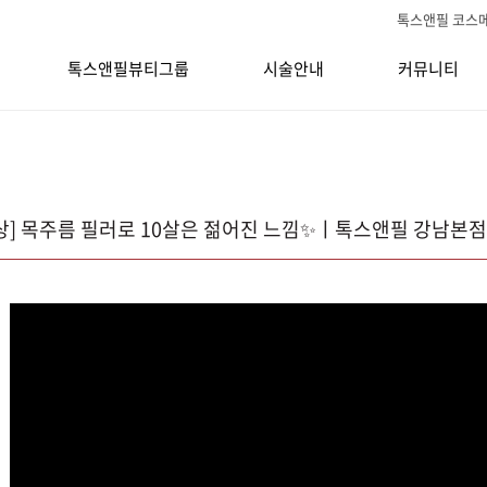
톡스앤필 코스
톡스앤필뷰티그룹
시술안내
커뮤니티
상] 목주름 필러로 10살은 젊어진 느낌✨ㅣ톡스앤필 강남본점