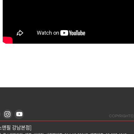
COPYRIGHTⓒ
스앤필 강남본점]