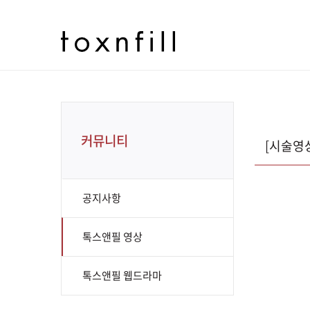
커뮤니티
[시술영
공지사항
톡스앤필 영상
톡스앤필 웹드라마