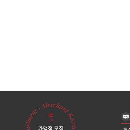
가맹점 모집
[톡