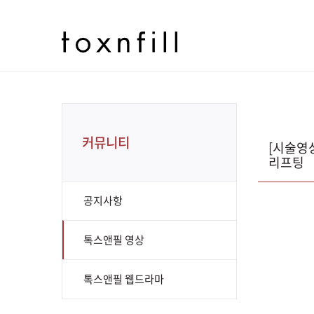
커뮤니티
[시술영
리프팅
공지사항
톡스앤필 영상
톡스앤필 웹드라마