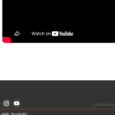
COPYRIGHTⓒ
스앤필 강남본점]