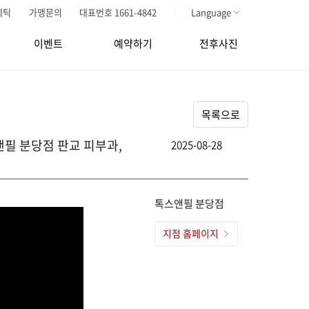
메틱
가맹문의
대표번호 1661-4842
Language
이벤트
예약하기
전후사진
목록으로
앤필 분당점 판교 피부과,
2025-08-28
톡스앤필 분당점
지점 홈페이지