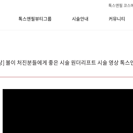
톡스앤필 코스
톡스앤필뷰티그룹
시술안내
커뮤니티
상] 볼이 처진분들에게 좋은 시술 원더리프트 시술 영상 톡스