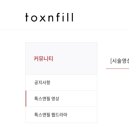
커뮤니티
[시술영
공지사항
톡스앤필 영상
톡스앤필 웹드라마