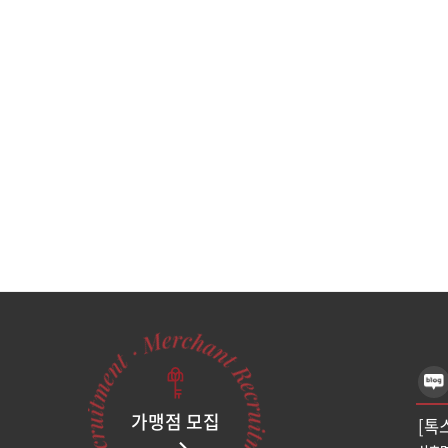
가맹점 모집
[톡