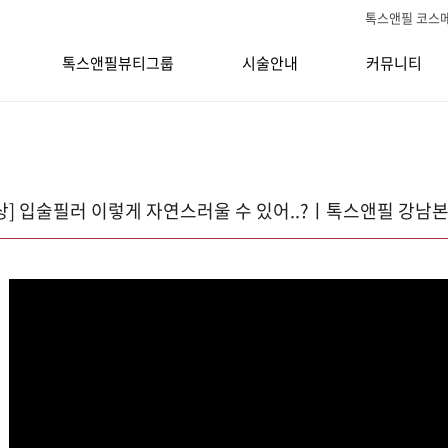
톡스앤필 코스
톡스앤필뷰티그룹
시술안내
커뮤니티
상] 입술필러 이렇게 자연스러울 수 있어..?ㅣ톡스앤필 강남