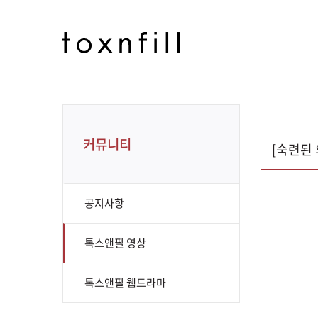
커뮤니티
[숙련된 
공지사항
톡스앤필 영상
톡스앤필 웹드라마