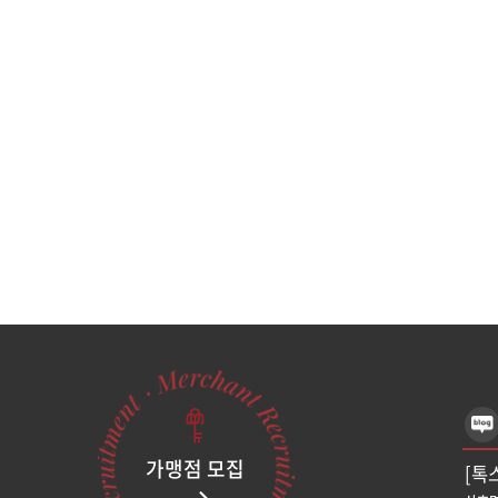
가맹점 모집
[톡