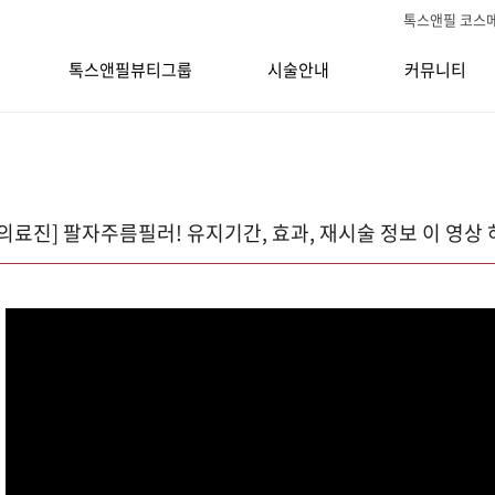
톡스앤필 코스
톡스앤필뷰티그룹
시술안내
커뮤니티
의료진] 팔자주름필러! 유지기간, 효과, 재시술 정보 이 영상 