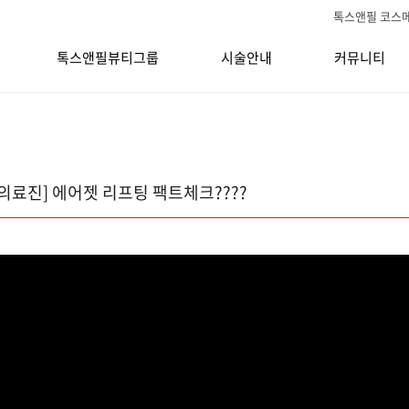
톡스앤필 코스
톡스앤필뷰티그룹
시술안내
커뮤니티
의료진] 에어젯 리프팅 팩트체크????