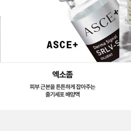
엑소좀
피부 근본을 튼튼하게 잡아주는
줄기세포 배양액