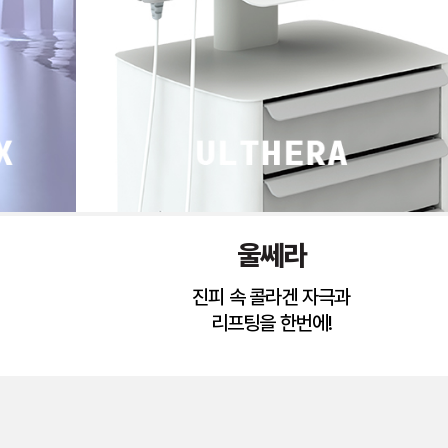
울쎄라
진피 속 콜라겐 자극과
리프팅을 한번에!