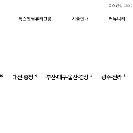
톡스앤필 코스
톡스앤필뷰티그룹
시술안내
커뮤니티
10
4
1
3
대전·충청
부산·대구·울산·경상
광주·전라