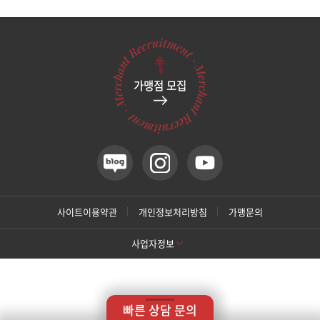
관악서울대입구점
광주상무점
가맹점 모집
광주첨단점
구리점
노원점
명동점
사이트이용약관
개인정보처리방침
가맹문의
사업자정보
목동점
[톡스앤필 강남본점]
미아사거리점
상호명: 톡스앤필의원
대표: 박대정
사업자번호: 214-13-33847
대표번호: 02-537-4842
지점휴대번호: 010-9025-4842
빠른 상담 문의
주소: 서울 서초구 강남대로 415 대동빌딩 10층 11층
부산서면점