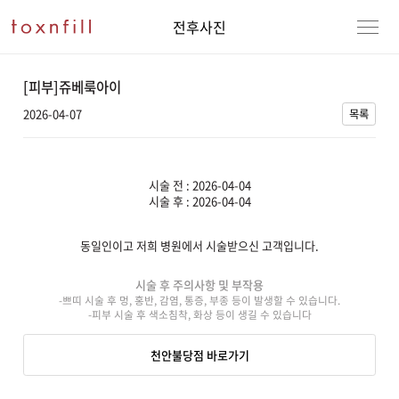
전후사진
[피부]쥬베룩아이
2026-04-07
목록
시술 전 : 2026-04-04
시술 후 : 2026-04-04
동일인이고 저희 병원에서 시술받으신 고객입니다.
강남본점
남자
시술 후 주의사항 및 부작용
-쁘띠 시술 후 멍, 홍반, 감염, 통증, 부종 등이 발생할 수 있습니다.
강동천호점
여자
-피부 시술 후 색소침착, 화상 등이 생길 수 있습니다
강서점
천안불당점 바로가기
건대점