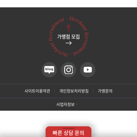
관악서울대입구점
광주상무점
가맹점 모집
광주첨단점
구리점
노원점
명동점
사이트이용약관
개인정보처리방침
가맹문의
사업자정보
목동점
[톡스앤필 강남본점]
미아사거리점
상호명: 톡스앤필의원
대표: 박대정
사업자번호: 214-13-33847
대표번호: 02-537-4842
지점휴대번호: 010-9025-4842
빠른 상담 문의
주소: 서울 서초구 강남대로 415 대동빌딩 10층 11층
부산서면점