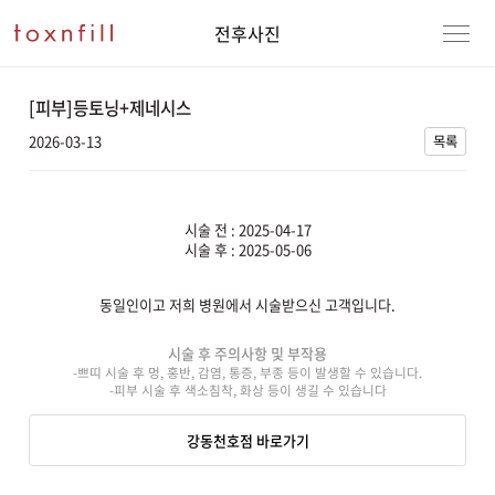
전후사진
[피부]등토닝+제네시스
2026-03-13
목록
시술 전 : 2025-04-17
시술 후 : 2025-05-06
동일인이고 저희 병원에서 시술받으신 고객입니다.
강남본점
남자
시술 후 주의사항 및 부작용
-쁘띠 시술 후 멍, 홍반, 감염, 통증, 부종 등이 발생할 수 있습니다.
강동천호점
여자
-피부 시술 후 색소침착, 화상 등이 생길 수 있습니다
강서점
강동천호점 바로가기
건대점