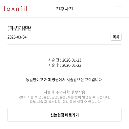
전후사진
[피부]리쥬란
2026-03-04
목록
시술 전 : 2026-01-23
시술 후 : 2026-01-23
동일인이고 저희 병원에서 시술받으신 고객입니다.
강남본점
남자
시술 후 주의사항 및 부작용
-쁘띠 시술 후 멍, 홍반, 감염, 통증, 부종 등이 발생할 수 있습니다.
강동천호점
여자
-피부 시술 후 색소침착, 화상 등이 생길 수 있습니다
강서점
신논현점 바로가기
건대점