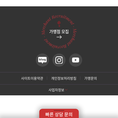
관악서울대입구점
광주상무점
가맹점 모집
광주첨단점
구리점
노원점
명동점
사이트이용약관
개인정보처리방침
가맹문의
사업자정보
목동점
[톡스앤필 강남본점]
미아사거리점
상호명: 톡스앤필의원
대표: 박대정
사업자번호: 214-13-33847
대표번호: 02-537-4842
지점휴대번호: 010-9025-4842
빠른 상담 문의
주소: 서울 서초구 강남대로 415 대동빌딩 10층 11층
부산서면점