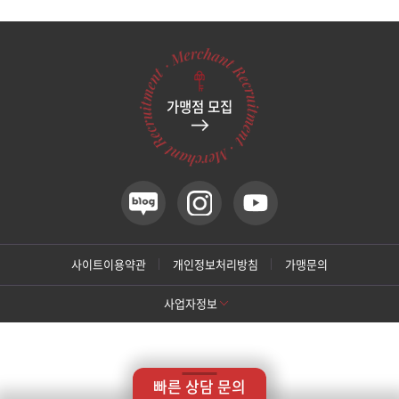
관악서울대입구점
광주상무점
가맹점 모집
광주첨단점
구리점
노원점
명동점
사이트이용약관
개인정보처리방침
가맹문의
사업자정보
목동점
[톡스앤필 강남본점]
미아사거리점
상호명: 톡스앤필의원
대표: 박대정
사업자번호: 214-13-33847
대표번호: 02-537-4842
지점휴대번호: 010-9025-4842
빠른 상담 문의
주소: 서울 서초구 강남대로 415 대동빌딩 10층 11층
부산서면점