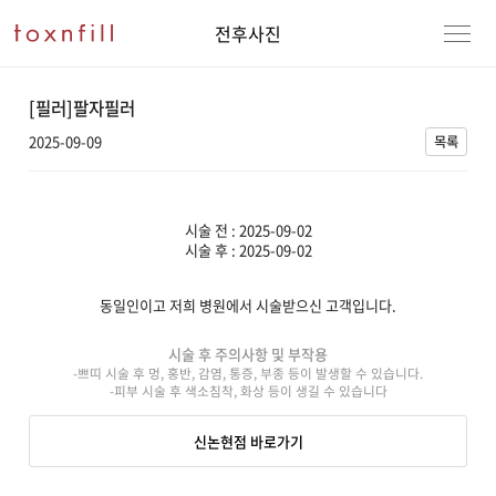
전후사진
[필러]팔자필러
2025-09-09
목록
시술 전 : 2025-09-02
시술 후 : 2025-09-02
동일인이고 저희 병원에서 시술받으신 고객입니다.
강남본점
남자
시술 후 주의사항 및 부작용
-쁘띠 시술 후 멍, 홍반, 감염, 통증, 부종 등이 발생할 수 있습니다.
강동천호점
여자
-피부 시술 후 색소침착, 화상 등이 생길 수 있습니다
강서점
신논현점 바로가기
건대점