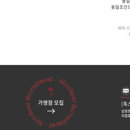
동일
동일조건으
-쁘띠 시
-
가맹점 모집
[톡
상호명
지점휴
[톡
상호명