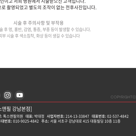
인이고 저희 병원에서 시술받으신 고객입니다.
로 촬영되었고 별도의 조작이 없는 전후사진입니다.
시술 후 주의사항 및 부작용
술 후 멍, 홍반, 감염, 통증, 부종 등이 발생할 수 있습니다.
피부 시술 후 색소침착, 화상 등이 생길 수 있습니다
COPYRIGHTⓒ
스앤필 강남본점]
:
톡스앤필의원
대표:
박대정
사업자번호:
214-13-33847
대표번호:
02-537-4842
대번호:
010-9025-4842
주소:
서울 서초구 강남대로 415 대동빌딩 10층 11층
스앤필 강동천호점]
:
톡스앤필의원
대표:
윤형돈
사업자번호:
212-25-50580
대표번호:
02-472-9599