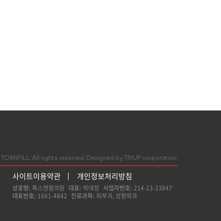
TOXNFILL. All rights reserved.
Designed by TRIUP corporation.
사이트이용약관
개인정보처리방침
상호명:
톡스앤필의원
대표:
박대정
사업자번호:
214-13-33847
대표번호:
1661-4842
진료과목:
피부과, 성형외과