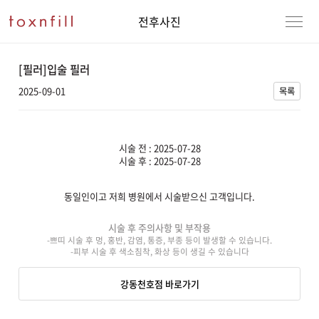
전후사진
[필러]입술 필러
2025-09-01
목록
시술 전 : 2025-07-28
시술 후 : 2025-07-28
동일인이고 저희 병원에서 시술받으신 고객입니다.
강남본점
남자
시술 후 주의사항 및 부작용
-쁘띠 시술 후 멍, 홍반, 감염, 통증, 부종 등이 발생할 수 있습니다.
강동천호점
여자
-피부 시술 후 색소침착, 화상 등이 생길 수 있습니다
강서점
강동천호점 바로가기
건대점