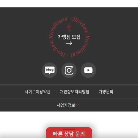
관악서울대입구점
광주상무점
가맹점 모집
광주첨단점
구리점
노원점
명동점
사이트이용약관
개인정보처리방침
가맹문의
사업자정보
목동점
[톡스앤필 강남본점]
미아사거리점
상호명: 톡스앤필의원
대표: 박대정
사업자번호: 214-13-33847
대표번호: 02-537-4842
지점휴대번호: 010-9025-4842
빠른 상담 문의
주소: 서울 서초구 강남대로 415 대동빌딩 10층 11층
부산서면점