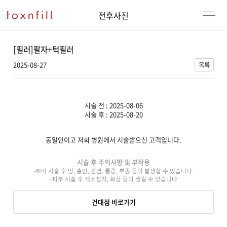
전후사진
[필러]팔자+턱필러
2025-08-27
목록
시술 전 : 2025-08-06
시술 후 : 2025-08-20
동일인이고 저희 병원에서 시술받으신 고객입니다.
강남본점
남자
시술 후 주의사항 및 부작용
-쁘띠 시술 후 멍, 홍반, 감염, 통증, 부종 등이 발생할 수 있습니다.
강동천호점
여자
-피부 시술 후 색소침착, 화상 등이 생길 수 있습니다
강서점
건대점 바로가기
건대점