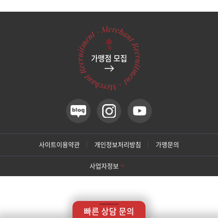
관악서울대입구점
광주상무점
가맹점 모집
광주첨단점
구리점
노원점
명동점
사이트이용약관
개인정보처리방침
가맹문의
사업자정보
목동점
[톡스앤필 강남본점]
미아사거리점
상호명: 톡스앤필의원
대표: 박대정
사업자번호: 214-13-33847
대표번호: 02-537-4842
지점휴대번호: 010-9025-4842
빠른 상담 문의
주소: 서울 서초구 강남대로 415 대동빌딩 10층 11층
부산서면점