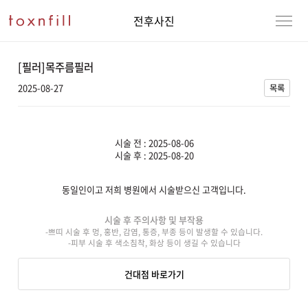
전후사진
[필러]목주름필러
2025-08-27
목록
시술 전 : 2025-08-06
시술 후 : 2025-08-20
동일인이고 저희 병원에서 시술받으신 고객입니다.
강남본점
남자
시술 후 주의사항 및 부작용
-쁘띠 시술 후 멍, 홍반, 감염, 통증, 부종 등이 발생할 수 있습니다.
강동천호점
여자
-피부 시술 후 색소침착, 화상 등이 생길 수 있습니다
강서점
건대점 바로가기
건대점