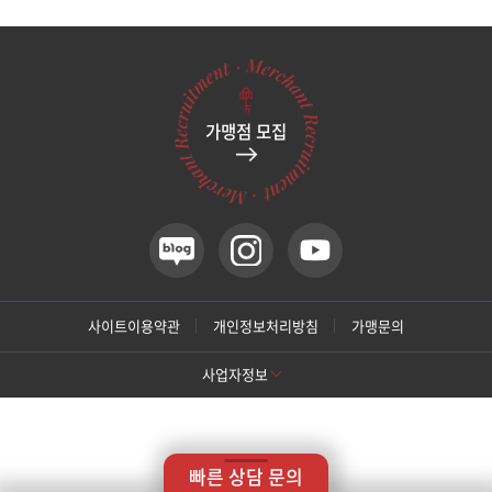
관악서울대입구점
광주상무점
가맹점 모집
광주첨단점
구리점
노원점
명동점
사이트이용약관
개인정보처리방침
가맹문의
사업자정보
목동점
[톡스앤필 강남본점]
미아사거리점
상호명: 톡스앤필의원
대표: 박대정
사업자번호: 214-13-33847
대표번호: 02-537-4842
지점휴대번호: 010-9025-4842
빠른 상담 문의
주소: 서울 서초구 강남대로 415 대동빌딩 10층 11층
부산서면점