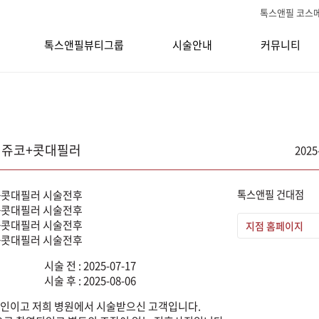
톡스앤필 코스
톡스앤필뷰티그룹
시술안내
커뮤니티
 미쥬코+콧대필러
2025
톡스앤필 건대점
지점 홈페이지
시술 전 : 2025-07-17
시술 후 : 2025-08-06
인이고 저희 병원에서 시술받으신 고객입니다.