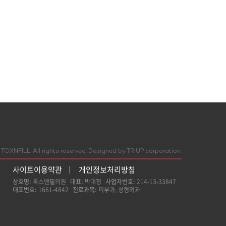
TOXNFILL. All rights reserved.
Designed by TRIUP corporation.
사이트이용약관
개인정보처리방침
상호명:
톡스앤필의원
대표:
박대정
사업자번호:
214-13-33847
대표번호:
1661-4842
진료과목:
피부과, 성형외과