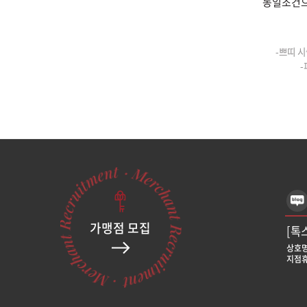
동일조건으
-쁘띠 시
-
가맹점 모집
[톡
상호명
지점휴
[톡
상호명
지점휴