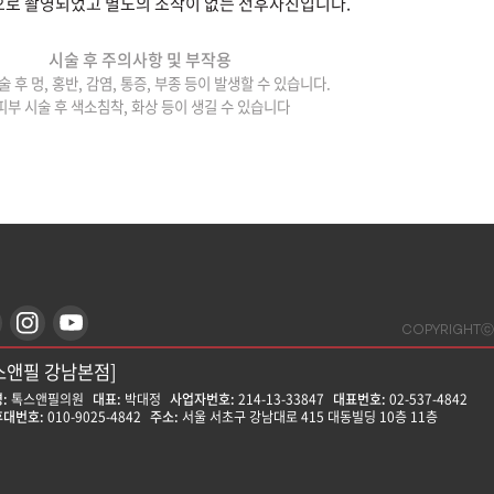
로 촬영되었고 별도의 조작이 없는 전후사진입니다.
시술 후 주의사항 및 부작용
술 후 멍, 홍반, 감염, 통증, 부종 등이 발생할 수 있습니다.
피부 시술 후 색소침착, 화상 등이 생길 수 있습니다
COPYRIGHTⓒ
스앤필 강남본점]
:
톡스앤필의원
대표:
박대정
사업자번호:
214-13-33847
대표번호:
02-537-4842
대번호:
010-9025-4842
주소:
서울 서초구 강남대로 415 대동빌딩 10층 11층
스앤필 강동천호점]
:
톡스앤필의원
대표:
윤형돈
사업자번호:
212-25-50580
대표번호:
02-472-9599
대번호:
010-8758-0017
주소:
서울 강동구 천호대로157길 14 나비빌딩 14층