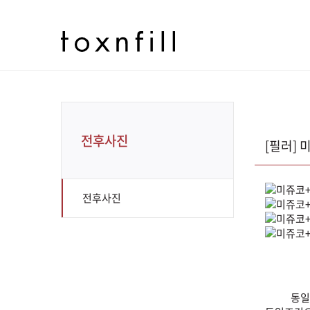
전후사진
[필러]
전후사진
동일