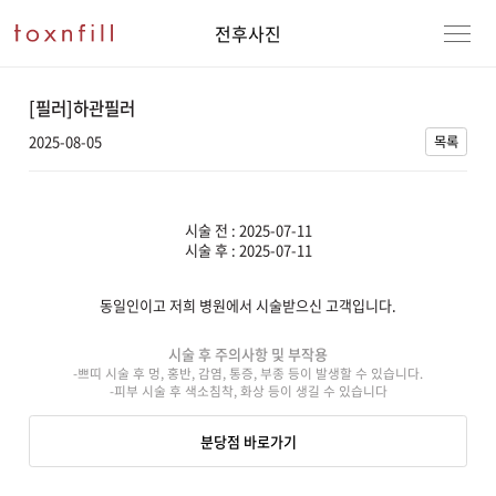
전후사진
[필러]하관필러
2025-08-05
목록
시술 전 : 2025-07-11
시술 후 : 2025-07-11
동일인이고 저희 병원에서 시술받으신 고객입니다.
강남본점
남자
시술 후 주의사항 및 부작용
-쁘띠 시술 후 멍, 홍반, 감염, 통증, 부종 등이 발생할 수 있습니다.
강동천호점
여자
-피부 시술 후 색소침착, 화상 등이 생길 수 있습니다
강서점
분당점 바로가기
건대점