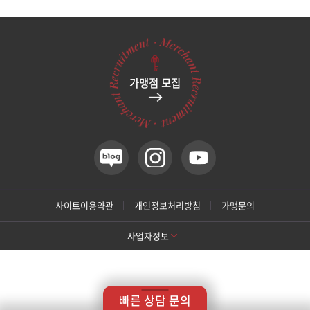
관악서울대입구점
광주상무점
가맹점 모집
광주첨단점
구리점
노원점
명동점
사이트이용약관
개인정보처리방침
가맹문의
사업자정보
목동점
[톡스앤필 강남본점]
미아사거리점
상호명: 톡스앤필의원
대표: 박대정
사업자번호: 214-13-33847
대표번호: 02-537-4842
지점휴대번호: 010-9025-4842
빠른 상담 문의
주소: 서울 서초구 강남대로 415 대동빌딩 10층 11층
부산서면점