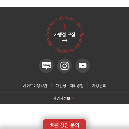
관악서울대입구점
광주상무점
가맹점 모집
광주첨단점
구리점
노원점
명동점
사이트이용약관
개인정보처리방침
가맹문의
사업자정보
목동점
[톡스앤필 강남본점]
미아사거리점
상호명: 톡스앤필의원
대표: 박대정
사업자번호: 214-13-33847
대표번호: 02-537-4842
지점휴대번호: 010-9025-4842
빠른 상담 문의
주소: 서울 서초구 강남대로 415 대동빌딩 10층, 11층 (8층 확장 오픈 예정)
부산서면점