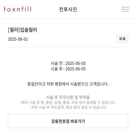
전후사진
[필러]입술필러
2025-08-01
목록
시술 전 : 2025-06-05
시술 후 : 2025-06-05
동일인이고 저희 병원에서 시술받으신 고객입니다.
강남본점
남자
시술 후 주의사항 및 부작용
-쁘띠 시술 후 멍, 홍반, 감염, 통증, 부종 등이 발생할 수 있습니다.
강동천호점
여자
-피부 시술 후 색소침착, 화상 등이 생길 수 있습니다
강서점
강동천호점 바로가기
건대점