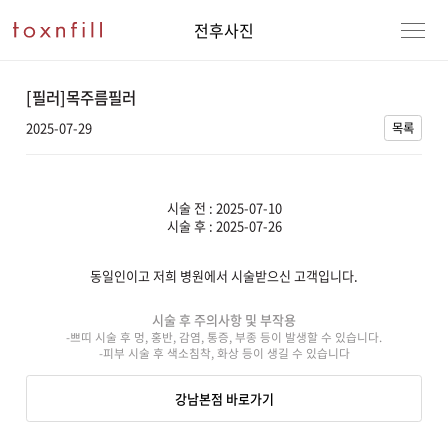
전후사진
[필러]목주름필러
2025-07-29
목록
시술 전 : 2025-07-10
시술 후 : 2025-07-26
동일인이고 저희 병원에서 시술받으신 고객입니다.
강남본점
남자
시술 후 주의사항 및 부작용
-쁘띠 시술 후 멍, 홍반, 감염, 통증, 부종 등이 발생할 수 있습니다.
강동천호점
여자
-피부 시술 후 색소침착, 화상 등이 생길 수 있습니다
강서점
강남본점 바로가기
건대점