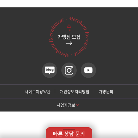
관악서울대입구점
광주상무점
가맹점 모집
광주첨단점
구리점
노원점
명동점
사이트이용약관
개인정보처리방침
가맹문의
사업자정보
목동점
[톡스앤필 강남본점]
미아사거리점
상호명: 톡스앤필의원
대표: 박대정
사업자번호: 214-13-33847
대표번호: 02-537-4842
지점휴대번호: 010-9025-4842
빠른 상담 문의
주소: 서울 서초구 강남대로 415 대동빌딩 10층 11층
부산서면점