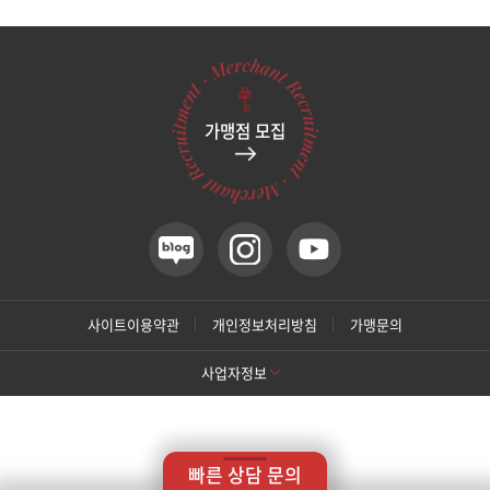
관악서울대입구점
광주상무점
가맹점 모집
광주첨단점
구리점
노원점
명동점
사이트이용약관
개인정보처리방침
가맹문의
사업자정보
목동점
[톡스앤필 강남본점]
미아사거리점
상호명: 톡스앤필의원
대표: 박대정
사업자번호: 214-13-33847
대표번호: 02-537-4842
지점휴대번호: 010-9025-4842
빠른 상담 문의
주소: 서울 서초구 강남대로 415 대동빌딩 10층 11층
부산서면점