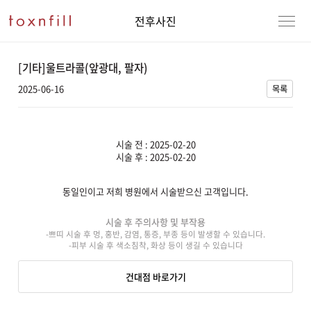
전후사진
[기타]울트라콜(앞광대, 팔자)
2025-06-16
목록
시술 전 : 2025-02-20
시술 후 : 2025-02-20
동일인이고 저희 병원에서 시술받으신 고객입니다.
강남본점
남자
시술 후 주의사항 및 부작용
-쁘띠 시술 후 멍, 홍반, 감염, 통증, 부종 등이 발생할 수 있습니다.
강동천호점
여자
-피부 시술 후 색소침착, 화상 등이 생길 수 있습니다
강서점
건대점 바로가기
건대점