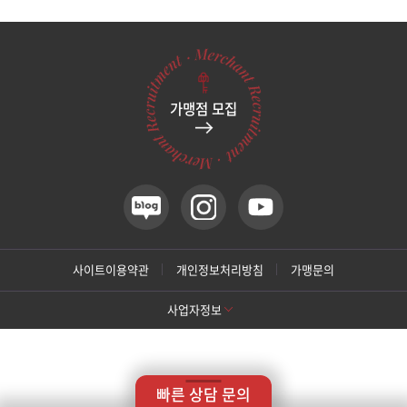
관악서울대입구점
광주상무점
가맹점 모집
광주첨단점
구리점
노원점
명동점
사이트이용약관
개인정보처리방침
가맹문의
사업자정보
목동점
[톡스앤필 강남본점]
미아사거리점
상호명: 톡스앤필의원
대표: 박대정
사업자번호: 214-13-33847
대표번호: 02-537-4842
지점휴대번호: 010-9025-4842
빠른 상담 문의
주소: 서울 서초구 강남대로 415 대동빌딩 10층 11층
부산서면점