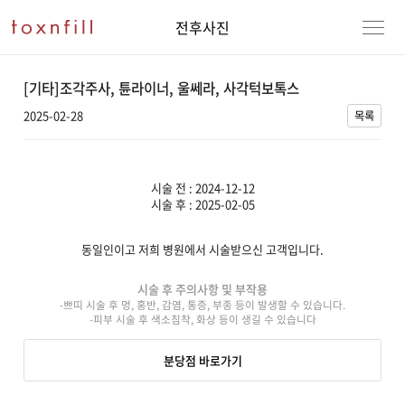
전후사진
[기타]조각주사, 튠라이너, 울쎄라, 사각턱보톡스
2025-02-28
목록
시술 전 : 2024-12-12
시술 후 : 2025-02-05
동일인이고 저희 병원에서 시술받으신 고객입니다.
강남본점
남자
시술 후 주의사항 및 부작용
-쁘띠 시술 후 멍, 홍반, 감염, 통증, 부종 등이 발생할 수 있습니다.
강동천호점
여자
-피부 시술 후 색소침착, 화상 등이 생길 수 있습니다
강서점
분당점 바로가기
건대점