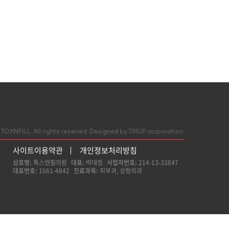
TOXNFILL. All rights reserved.
Designed by TRIUP corporation.
사이트이용약관
개인정보처리방침
상호명:
톡스앤필의원
대표:
박대정
사업자번호:
214-13-33847
대표번호:
1661-4842
진료과목:
피부과, 성형외과