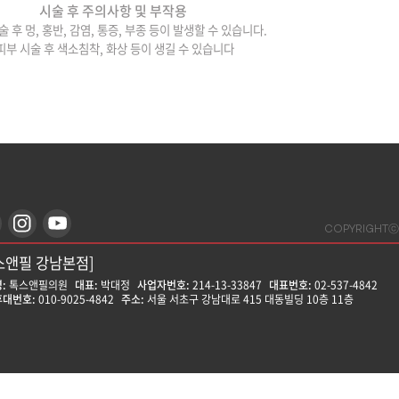
시술 후 주의사항 및 부작용
술 후 멍, 홍반, 감염, 통증, 부종 등이 발생할 수 있습니다.
피부 시술 후 색소침착, 화상 등이 생길 수 있습니다
COPYRIGHTⓒ
스앤필 강남본점]
:
톡스앤필의원
대표:
박대정
사업자번호:
214-13-33847
대표번호:
02-537-4842
대번호:
010-9025-4842
주소:
서울 서초구 강남대로 415 대동빌딩 10층 11층
스앤필 강동천호점]
:
톡스앤필의원
대표:
윤형돈
사업자번호:
212-25-50580
대표번호:
02-472-9599
대번호:
010-8758-0017
주소:
서울 강동구 천호대로157길 14 나비빌딩 14층
스앤필 강서점]
:
톡스앤필의원
대표:
문영식
사업자번호:
755-37-01385
대표번호:
02-6958-8688