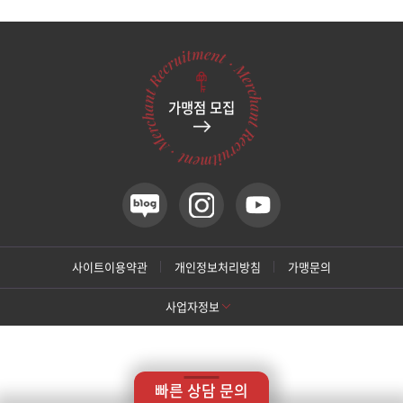
관악서울대입구점
광주상무점
가맹점 모집
광주첨단점
구리점
노원점
명동점
사이트이용약관
개인정보처리방침
가맹문의
사업자정보
목동점
[톡스앤필 강남본점]
미아사거리점
상호명: 톡스앤필의원
대표: 박대정
사업자번호: 214-13-33847
대표번호: 02-537-4842
지점휴대번호: 010-9025-4842
빠른 상담 문의
주소: 서울 서초구 강남대로 415 대동빌딩 10층 11층
부산서면점