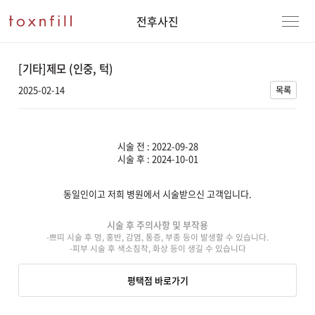
전후사진
[기타]제모 (인중, 턱)
2025-02-14
목록
시술 전 : 2022-09-28
시술 후 : 2024-10-01
동일인이고 저희 병원에서 시술받으신 고객입니다.
강남본점
남자
시술 후 주의사항 및 부작용
-쁘띠 시술 후 멍, 홍반, 감염, 통증, 부종 등이 발생할 수 있습니다.
강동천호점
여자
-피부 시술 후 색소침착, 화상 등이 생길 수 있습니다
강서점
평택점 바로가기
건대점